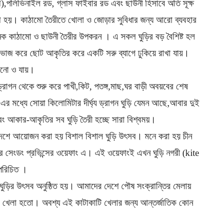
া),পলিভিনাইল রড, গ্লাস ফাইবার রড এবং ছাউনী হিসাবে অতি সূক্ষ
করা হয়। কাঠামো তৈরীতে খোলা ও জোড়ার সুবিধার জন্য আরো ব্যবহার
 জনক কাঠামো ও ছাউনী তৈরীর উপকরন । এ সকল ঘুড়ির বড় বৈশিষ্ট হল
ে ভাজ করে ছোট আকৃতির করে একটি সরু ব্যাগে ঢুকিয়ে রাখা যায়।
ড়ানো ও যায়।
ড্রাগন থেকে শুরু করে পাখী,কিট, পতঙ্গ,মাছ,ঘর বাড়ী অবয়বের শেষ
 এর মধ্যে সোয়া কিলোমিটার দীর্ঘ্য ড্রাগন ঘুড়ি যেমন আছে,আবার দুই
 আকার-আকৃতির সব ঘুড়ি তৈরী হচ্ছে সারা বিশ্বময়।
েশে আয়োজন করা হয় বিশাল বিশাল ঘুড়ি উৎসব। মনে করা হয় চীন
ের সেংডং প্রভিন্সের ওয়েফাং এ। এই ওয়েফাংই এখন ঘুড়ি নগরী (kite
 পরিচিত ।
ুড়ির উৎসব অনুষ্ঠিত হয়। আমাদের দেশে পৌষ সংক্রান্তির মেলায়
াটি খেলা হতো। অবশ্য এই কাটাকাটি খেলার জন্য আন্তর্জাতিক কোন