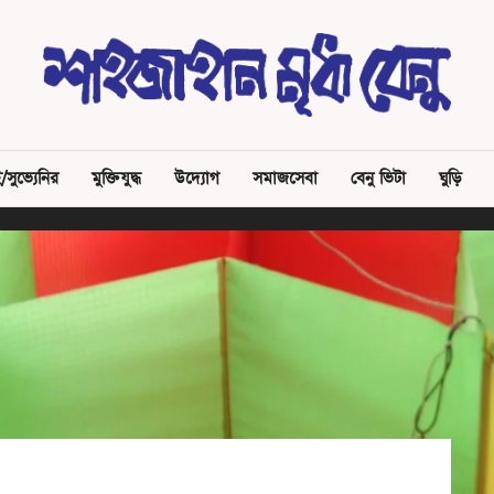
/সুভ্যেনির
মুক্তিযুদ্ধ
উদ্যোগ
সমাজসেবা
বেনু ভিটা
ঘুড়ি