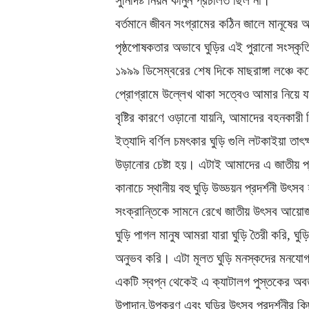
সুনির্দিষ্ট নিয়ম কানুন প্রচলিত ছিল না।
বর্তমানে জীবন সংগ্রামের কঠিন জালে মানূষের
পৃষ্ঠপোষকতার অভাবে ঘুড়ির এই পুরানো সংস্ক
১৯৯৯ ডিসেম্বরের শেষ দিকে মাছরাঙ্গা লঞ্চে করে
প্রোগ্রামে উল্লেখ থাকা সত্বেও আমার নিয়ে য
বৃষ্টির কারণে ওড়ানো যায়নি, আমাদের বহনকারী ব
ইত্যাদি বর্ণিল চমৎকার ঘুড়ি গুলি লটকাইয়া ত
উড়ানোর চেষ্টা হয়। এটাই আমাদের এ জাতীয় প্
কানাচে স্থানীয় বহু ঘুড়ি উড্ডয়ন প্রদর্শনী উৎস
সংক্রান্তিকে সামনে রেখে জাতীয় উৎসব আয়োজ
ঘুড়ি পাগল মানুষ আমরা যারা ঘুড়ি তৈরী করি, 
অনুভব করি। এটা মূলত ঘুড়ি মনস্কদের মনয
একটি স্বপ্ন থেকেই এ ক্যাটালগ পুস্তকের অব
উপাদান,উপকরণ এবং ঘুড়ির উৎসব প্রদর্শনীর কি