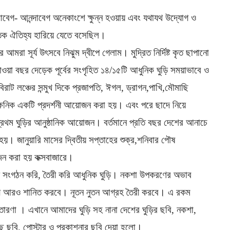
 আবেগ- আনন্দাবেগ অনেকাংশে ক্ষুন্ন হওয়ায় এবং যথাযথ উদ্যোগ ও
ৃতিক ঐতিহ্য হারিয়ে যেতে বসেছিল।
 আমরা সূর্য উৎসবে নিঝুম দ্বীপে গেলাম। মুদ্রিত নির্দিষ্ট কৃত ছাপানো
াওয়া বছর দেড়েক পূর্বের সংগৃহিত ১৪/১৫টি আধুনিক ঘুড়ি সময়াভাবে ও
িরাট লঞ্চের সন্মুখ দিকে প্রজাপতি, ঈগল, ড্রাগন,পাখি,মৌমাছি
াৎক্ষনিক একটি প্রদর্শনী আয়োজন করা হয়। এবং পরে ছাদে নিয়ে
রথম ঘুড়ির আনুষ্ঠানিক আয়োজন। বর্তমানে প্রতি বছর দেশের আনাচে
ব হয়। জানুয়ারি মাসের দ্বিতীয় সপ্তাহের শুক্র,শনিবার পৌষ
ন করা হয় কক্সবাজারে।
ঘুড়ি সংগঠন করি, তৈরী করি আধুনিক ঘুড়ি। নকশা উপকরণের অভাব
োগ আরও শানিত করবে। নূতন নুতন আগ্রহ তৈরী করবে। এ রকম
তারণা । এখানে আমাদের ঘুড়ি সহ নানা দেশের ঘুড়ির ছবি, নকশা,
ছু ছবি, পোস্টার ও প্রকাশনার ছবি দেয়া হলো।