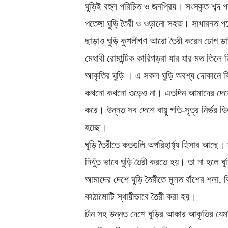
ঘুড়িই বহুল পরিচিত ও জনপ্রিয়। সংস্কৃত শব্দ প
পতেঙ্গা ঘুড়ি তৈরী ও ওড়ানো সহজ। সাধারনত পত
ছাড়াও ঘুড়ি কুশলীগণ আরো তৈরী করেন ঢোপ ডা
মেধাবী রোমান্টিক কারিগড়রা যার যার মত তিল
আকৃতির ঘুড়ি । এ সকল ঘুড়ি অবশ্য দোকানে কি
কখনো কখনো ওড়েও না। এতদিন আমাদের দেশে মূ
করে। উন্নত সব দেশে বায়ু গতি-সূত্র নির্ভর 
হচ্ছে।
ঘুড়ি তৈরীতে কতগুলি অপরিহার্য্য হিসাব আছে।
নিখুঁত ভাবে ঘুড়ি তৈরী করতে হয়। তা না হলে ঘ
আমাদের দেশে ঘুড়ি তৈরীতে মূূলত বাঁশের শলা, 
কাঠামোটি স্থায়ীভাবে তৈরী করা হয়।
চীন সহ উন্নত দেশে ঘুড়ির আকার আকৃতির যেমনি