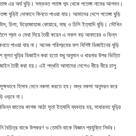
তাঙ্গ এর অর্থ ঘুড়ি। সম্ভবত পতাঙ্গ শব্দ থেকে পতেঙ্গা নামের আগমন।
েঙ্গা ঘুড়িই দোকানে কিনতে পাওয়া যায়। আমাদের দেশে পতেঙ্গা ঘুড়ি
উস, চিলা, উড়োজাহাজ কোয়ারে, মাছ ও চিলি ইত্যাদি ঘুড়ি। সৌখিন
ে তিলে শ্রম ও মেধা দিয়ে তৈরী করেন এ সকল বড় আকারের ও ভিন্ন
নতে পাওয়া যায় না। অনেক পরিশ্রমের ফল বিশিষ্ট ডিজাইনের ঘুড়ি
লত ঘুড়ির ডিজাইন করা হতো শুধু অনুমান ও ধারনার উপর ভিত্তি
ডিজাইন তৈরী করা হয়। এই পদ্ধতি আমাদের দেশেও ধীরে ধীরে চালু
 সুক্ষভাবে হিসাব মেনে নকসা করতে হয। শুদ্ধ নকসা অনুসরন করে
ুড়ি ওড়বে না।
বিভিন্ন জাতের কাগজ আঠা সূতা ইত্যাদি ব্যবহার হয়, সাধারনত ঘুড়ির
 বৈচিত্র থাকে উপকরণ ও তেমনি থাকে বিজ্ঞান প্রযুক্তি নির্ভর।