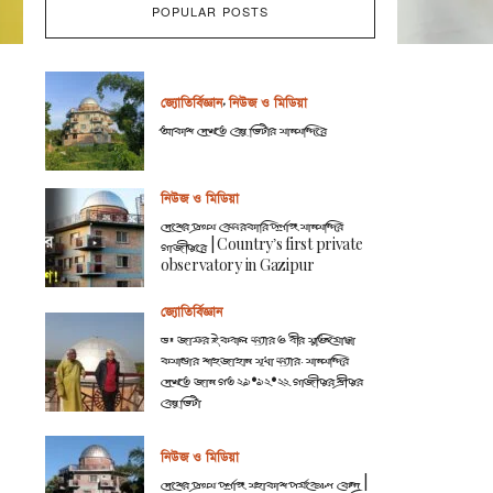
POPULAR POSTS
জ্যোতির্বিজ্ঞান
,
নিউজ ও মিডিয়া
আকাশ দেখতে বেনু ভিটার মানমন্দিরে
নিউজ ও মিডিয়া
দেশের প্রথম বেসরকারি পূর্ণাঙ্গ মানমন্দির
গাজীপুরে | Country’s first private
observatory in Gazipur
জ্যোতির্বিজ্ঞান
ডঃ জাফর ইকবাল স‍্যার ও বীর মুক্তিযোদ্ধা
কমান্ডার শাহজাহান মৃধা স‍্যার. মানমন্দির
দেখতে জান গত ২১•১২•২২ গাজীপুর শ্রীপুর
বেনু ভিটা
নিউজ ও মিডিয়া
দেশের প্রথম পূর্ণাঙ্গ মহাকাশ পর্যবেক্ষণ কেন্দ্র |