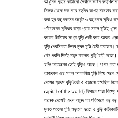
আধুনিক ঘুড়ির কাঠামো তৈরীতে কার্বন রড(শলাক
সিল্ক থেকে শুরু করে বহুবিধ কাপড় ব্যবহার 
করা হয় বহু রকমের জয়েন্ট ও বহু রকম সূবিধা
পরিবহনের সুবিধার জন্য প্রায় সকল ঘুড়িই খুল
কয়েক মিনিটের মধ্যে ঘুড়ি তৈরী করে আবার ও
ঘুড়ি প্রেমিকরা নিত্য নুতন ঘুড়ি তৈরী করছেন। 
নেই,প্রতি দিনই নতুন নকসার ঘুড়ি তৈরী হচ্ছে।
ইঞ্চি আয়তনের ছোট ঘুড়িও আছে। পাগল করা রং
আজকাল এই সকল আকর্ষণীয় ঘুড়ি নিয়ে দেশে দ
দেশের প্রথম ঘুড়ি তৈরী ও ওড়ানো হয়েছিল চীন
capital of the world) হিসাবে সারা বিশ্বে
অনেক দেশেই এখন আনন্দ ঘন পরিবেশে বড় বড় ঘ
মূলত পতেঙ্গা ঘুড়ি ওড়ানো হতো ও ঘুড়ি কাটাক