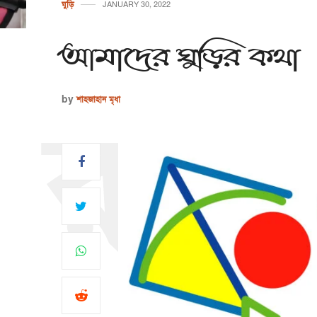
ঘুড়ি
JANUARY 30, 2022
আমাদের ঘুড়ির কথা
by
শাহজাহান মৃধা