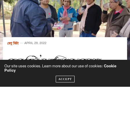
বেণু ভিটা
APRIL 29, 2022
বেনুর ভিটা’য় মৃত্তিকার নবযাত্রা
Our site uses cookies. Learn more about our use of cookies:
Cookie
Policy
by
শাহজাহান মৃধা
ACCEPT
শ্রীপুরের রাজাবাড়ি ইউনিয়নে ‘বেনুর ভিটা’। গড়ে উঠছে দেশের প্রথম
আকাশ পর্যবেক্ষণ কেন্দ্র। যা কিনা দেশের জ্যোতির্বিবিজ্ঞান চর্চায় নতুন
ইতিহাস রচিত হবে। সূচিত হবে আকাশ গবেষণার নতুন ক্ষেত্র। ব্যাক্তি
উদ্যেগে, নিজ খরচে তৈরি করছেন মানমন্দির। চায়না-বাংলাদেশ চেম্বার
এন্ড কমার্সের সাধারণ সম্পাদক, বাংলাদেশ ঘুড়ি ফেডারেশনের সাধারণ