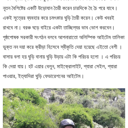
নূতন বৈশিষ্টের একটি উড়োযান তৈরী করেন চারদিকে হৈ চৈ পরে যাবে।
একই সূত্রের ব্যবহার করে চমৎকার ঘুড়ি তৈরী করেন। কেউ খবরই
রাখবে না। বরঞ্চ ঘড়ে বাইরে একটা তাচ্ছিল্যর ভাব ভোগ করবেন।
পৃষ্ঠপোষক সরকারী সংগঠন বলবে আপনারাতো অলিম্পিক আইটেম তালিকা
ভুক্ত নন দয়া করে ক্রীড়া হিসেবে স্বীকৃতি দেয়া হয়েছে এইতো বেশী ।
বাসায় বলা হয় ঘুড়ি বানায় ঘুড়ি উড়ায় এটা কি পরিচয় হলো । এ পরিচয়
কি দেয়া যায়। হট এয়ার বেলুন, মাইক্রোলাইট, প্যারা সেইল, প্যারা
পাওয়ার, ইত্যাদিরা ঘুড়ি ফেডারেশনের আইটেম।