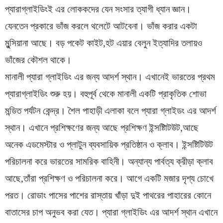
প্যারাগ্লাইডিংই এর লোককদের যেন সংসার ত্যাগী ধ্যান জ্ঞান।
যেনতেন প্রকারে ভাঁজ করলে থলেটে আটবেনা। ভাঁজ করার একটা
মুন্সিয়ানা আছে। বড় পকেট কাইট,হট এয়ার বেলুন ইত্যাদির তলায়ও
ভাঁজের কৌশল থাকে।
মানালী প্যারা গ্লাইডিং এর জন্য আদর্শ স্থান। এখানেই ভারতের প্রথম
প্যারাগ্লাইডিং শুরু হয়। বহুপূর্ব থেকে মানালী একটি প্রাকৃতিক শোভা
মন্ডিত পর্যটন কেন্দ্র। শৈল পাহাড়ী এলাকা বলে প্যারা গ্লাইডং এর আদর্শ
স্থান। এখানে প্রশিক্ষণের জন্য আছে প্রশিক্ষণ ইন্সষ্টিাটউট,আছে
অনেক এডমেস্টার ও প্লাটুন ব্যবসায়িক প্রতিষ্ঠান ও ক্লাব। ইন্সষ্টিটিউট
পরিচালনা করে ভারতের সামরিক বাহিনী। অন্যান্য পার্বত্য ক্রীড়া ক্লাব
আছে,তাঁরা প্রশিক্ষণ ও পরিচালনা করে। আগে একটি মজার দৃশ্য চোখে
পরত। রোডাং পাসের পাশের রাস্তায় খাঁড়া দুই পাথরের পাহারের কোনে
বাতাসের চাপ অনুভব করা যেত। প্যারা গ্লাইডিং এর আদর্শ স্থান এখানে