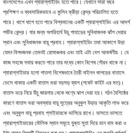
বাংলদেশেও এখন প্যারাগ্লাইডিং হতে পারে। যেখানে সারা বছর
প্রশিক্ষণ ও ব্যবসায়িকভাবে এ কুলিন ক্রীড়া কেন্দ্র পরিচালিত হতে
পারে। ধাপে ধাপে হতে পারে বিশ্বমানের একটি প্যারাগ্লাইডিং এর আদর্শ
পর্যটর কেন্দ্র। যার জন্য অপরিহার্য উচু পাহাড়ের সুবিধাজনক ঝাঁপ দেয়ার
স্থান এবং সুবিধাজনক বায়ূ প্রবাহ। প্যারাগ্লাইডিং তথা আকাশে উড়া
যেমন বিপদজনক তেমনই রোমাঞ্চকর এবং তাই এটা বেশ আকর্ষণীয় । যে
কাজ সহজে সবায় করতে পারে তার মধ্যে কোন বিশেষ গৌরব থাকে না।
প্যারাগ্লাইডার হলো পাতলা বিশেষভাবে তৈরী নাইলন কাপড়ের বাতাসে
ভেসে থাকার একটি বাতাস ভরা বড়সড় ব্যাগ (পকেট কাইট এর মত)।
বাতাস ভরে নিয়ে উঁচু জায়গায় থেকে শুণ্যে ঝাপ দেয়া হয়। গঠন বৈশিষ্ঠের
কারণে বাতাস ভরা অবস্থায় বায়ূ সূত্রের অনুকুল উড়ার আকৃতি লাভ করে
এবং অনুকুল বায়ূ প্রবাহ গ্লাইডারকে ভাসিয়ে রাখে। ভাসতে ভাসতে
প্যারাগ্লাইডারের মৌলিক স্থান সমূহে যুক্ত সুতা দিয়ে ডান বাম করা ও