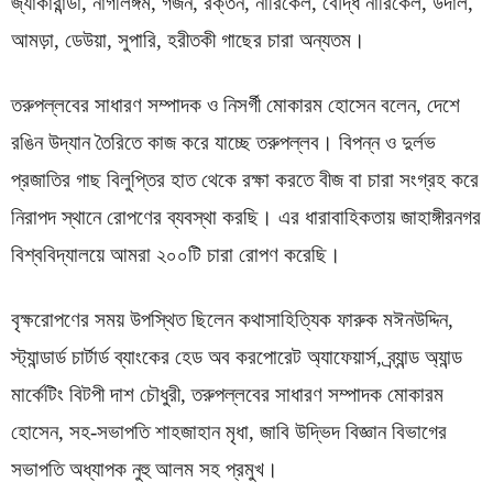
জ্যাকারান্ডা, নাগলিঙ্গম, গর্জন, রক্তন, নারিকেল, বৌদ্ধ নারিকেল, উদাল,
আমড়া, ডেউয়া, সুপারি, হরীতকী গাছের চারা অন্যতম।
তরুপল্লবের সাধারণ সম্পাদক ও নিসর্গী মোকারম হোসেন বলেন, দেশে
রঙিন উদ্যান তৈরিতে কাজ করে যাচ্ছে তরুপল্লব। বিপন্ন ও দুর্লভ
প্রজাতির গাছ বিলুপ্তির হাত থেকে রক্ষা করতে বীজ বা চারা সংগ্রহ করে
নিরাপদ স্থানে রোপণের ব্যবস্থা করছি। এর ধারাবাহিকতায় জাহাঙ্গীরনগর
বিশ্ববিদ্যালয়ে আমরা ২০০টি চারা রোপণ করেছি।
বৃক্ষরোপণের সময় উপস্থিত ছিলেন কথাসাহিত্যিক ফারুক মঈনউদ্দিন,
স্ট্যান্ডার্ড চার্টার্ড ব্যাংকের হেড অব করপোরেট অ্যাফেয়ার্স, ব্র্যান্ড অ্যান্ড
মার্কেটিং বিটপী দাশ চৌধুরী, তরুপল্লবের সাধারণ সম্পাদক মোকারম
হোসেন, সহ-সভাপতি শাহজাহান মৃধা, জাবি উদ্ভিদ বিজ্ঞান বিভাগের
সভাপতি অধ্যাপক নুহু আলম সহ প্রমুখ।